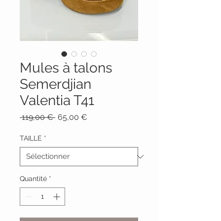
Mules à talons
Semerdjian
Valentia T41
Prix
Prix
 119,00 € 
65,00 €
original
promotionnel
TAILLE
*
Quantité
*