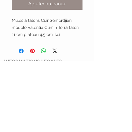
Ajouter au panier
Mules à talons Cuir Semerdjian
modèle Valentia Cumin Terra talon
11 cm plateau 4,5 cm T41
INFORMATIONS LEGALES
Conditions générales de ventes
Mentions légales et politiques de
confidentialité
Politique de retour
SERVICE CLIENT
Mimi Shoes
13100 Aix en Provence