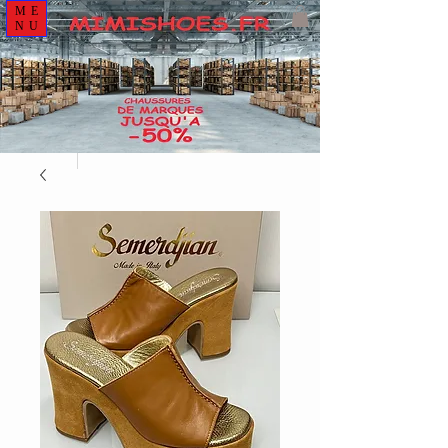
ME
NU