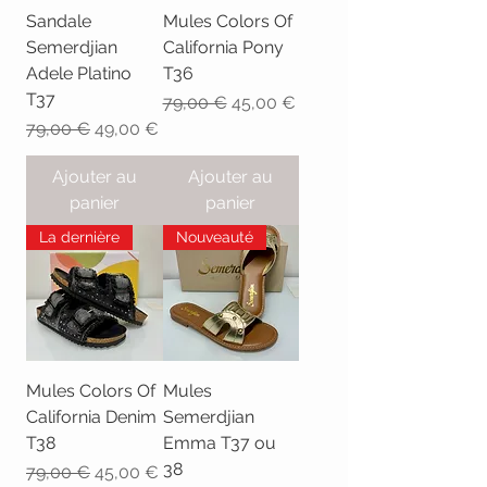
Sandale
Mules Colors Of
Semerdjian
California Pony
Adele Platino
T36
T37
Prix original
Prix promotionnel
79,00 €
45,00 €
Prix original
Prix promotionnel
79,00 €
49,00 €
Ajouter au
Ajouter au
panier
panier
La dernière
Nouveauté
Mules Colors Of
Mules
California Denim
Semerdjian
T38
Emma T37 ou
38
Prix original
Prix promotionnel
79,00 €
45,00 €