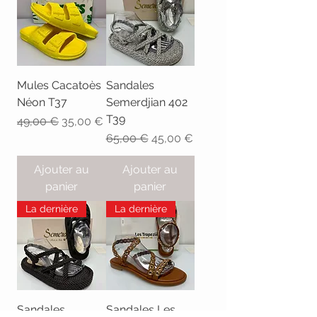
Mules Cacatoès
Sandales
Néon T37
Semerdjian 402
T39
Prix original
Prix promotionnel
49,00 €
35,00 €
Prix original
Prix promotionnel
65,00 €
45,00 €
Ajouter au
Ajouter au
panier
panier
La dernière
La dernière
Sandales
Sandales Les