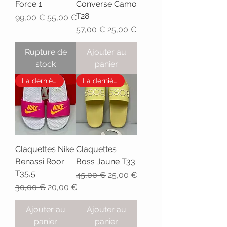
Force 1
Converse Camo
T28
Prix original
Prix promotionnel
99,00 €
55,00 €
Prix original
Prix promotionnel
57,00 €
25,00 €
Rupture de
Ajouter au
stock
panier
La dernière
La dernière
Claquettes Nike
Claquettes
Benassi Roor
Boss Jaune T33
T35,5
Prix original
Prix promotionnel
45,00 €
25,00 €
Prix original
Prix promotionnel
30,00 €
20,00 €
Ajouter au
Ajouter au
panier
panier