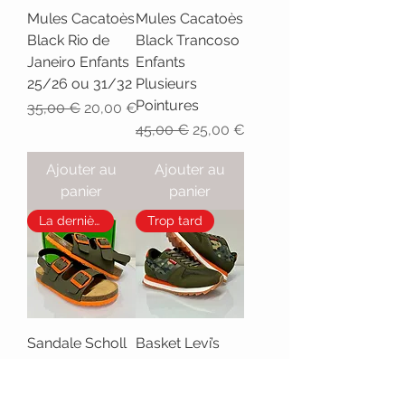
Mules Cacatoès
Mules Cacatoès
Black Rio de
Black Trancoso
Janeiro Enfants
Enfants
25/26 ou 31/32
Plusieurs
Pointures
Prix original
Prix promotionnel
35,00 €
20,00 €
Prix original
Prix promotionnel
45,00 €
25,00 €
Ajouter au
Ajouter au
panier
panier
La dernière
Trop tard
Sandale Scholl
Basket Levi’s
Turtle T31 et 34
Alex S Camo
T29
Prix original
Prix promotionnel
59,00 €
30,00 €