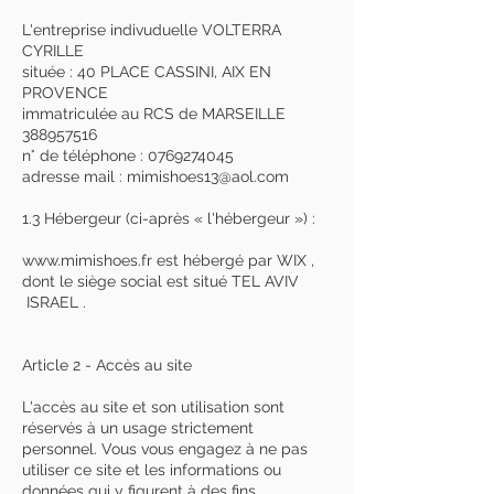
L'entreprise indivuduelle VOLTERRA
CYRILLE
située : 40 PLACE CASSINI, AIX EN
PROVENCE
immatriculée au RCS de MARSEILLE
388957516
n° de téléphone :
0769274045
adresse mail :
mimishoes13@aol.com
1.3 Hébergeur (ci-après « l'hébergeur ») :
www.mimishoes.fr
est hébergé par WIX ,
dont le siège social est situé TEL AVIV
ISRAEL .
Article 2 - Accès au site
L'accès au site et son utilisation sont
réservés à un usage strictement
personnel. Vous vous engagez à ne pas
utiliser ce site et les informations ou
données qui y figurent à des fins