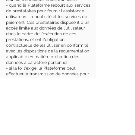
- quand la Plateforme recourt aux services
de prestataires pour fournir l'assistance
utilisateurs, la publicité et les services de
paiement. Ces prestataires disposent d'un
accès limité aux données de l'utilisateur,
dans le cadre de l'exécution de ces
prestations, et ont l'obligation
contractuelle de les utiliser en conformité
avec les dispositions de la réglementation
applicable en matière protection des
données à caractère personnel ;
- si la loi l'exige, la Plateforme peut
effectuer la transmission de données pour
donner suite aux réclamations présentées
contre la Plateforme et se conformer aux
procédures administratives et judiciaires.
Article 12 - Offres commerciales
Vous êtes susceptible de recevoir des
offres commerciales de l'éditeur. Si vous
ne le souhaitez pas, veuillez cliquer sur le
lien suivant :
mimishoes13@aol.com
.