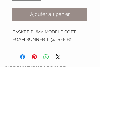
Ajouter au panier
BASKET PUMA MODELE SOFT
FOAM RUNNER T 34 REF B1
INFORMATIONS LEGALES
Conditions générales de ventes
Mentions légales et politiques de
confidentialité
Politique de retour
SERVICE CLIENT
Mimi Shoes