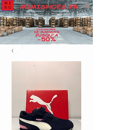
ME
NU