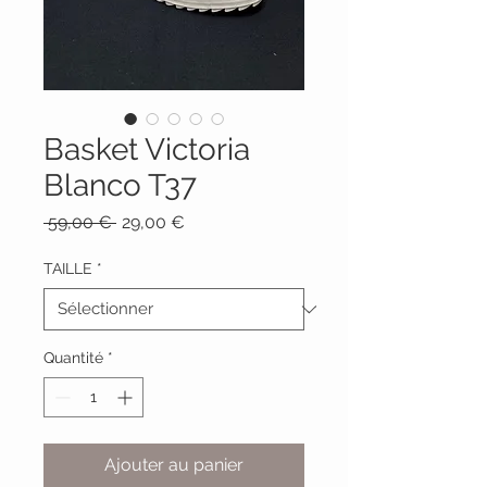
Basket Victoria
Blanco T37
Prix
Prix
 59,00 € 
29,00 €
original
promotionnel
TAILLE
*
Quantité
*
Ajouter au panier