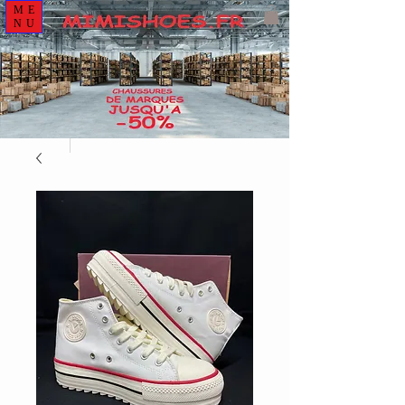
ME
NU