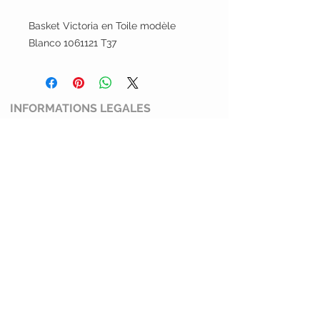
Basket Victoria en Toile modèle
Blanco 1061121 T37
INFORMATIONS LEGALES
Conditions générales de ventes
Mentions légales et politiques de
confidentialité
Politique de retour
SERVICE CLIENT
Mimi Shoes
13100 Aix en Provence
0769274045