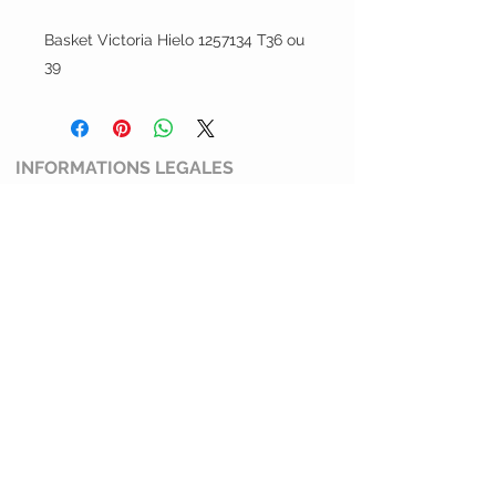
Basket Victoria Hielo 1257134 T36 ou
39
INFORMATIONS LEGALES
Conditions générales de ventes
Mentions légales et politiques de
confidentialité
Politique de retour
SERVICE CLIENT
Mimi Shoes
13100 Aix en Provence
0769274045