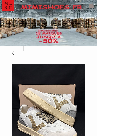
ME
NU