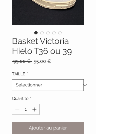
Basket Victoria
Hielo T36 ou 39
Prix
Prix
 99,00 € 
55,00 €
original
promotionnel
TAILLE
*
Quantité
*
Ajouter au panier