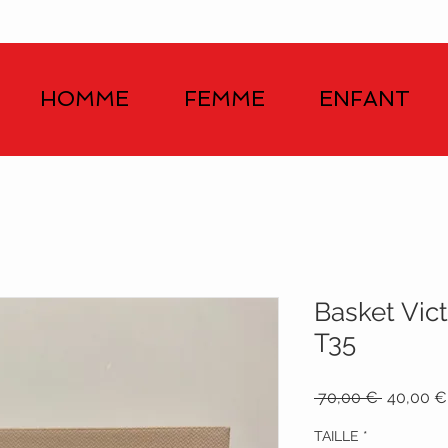
HOMME
FEMME
ENFANT
Basket Vict
T35
Prix
 70,00 € 
40,00 €
original
TAILLE
*