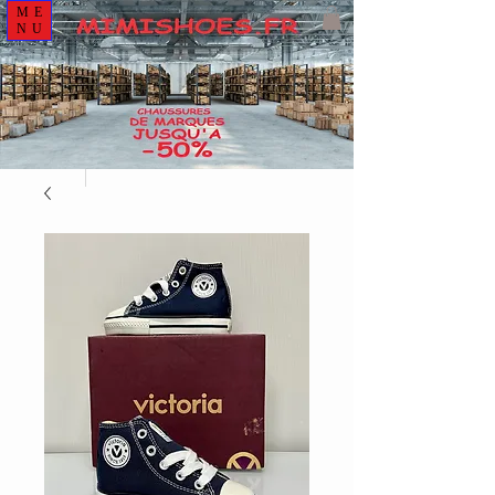
ME
NU