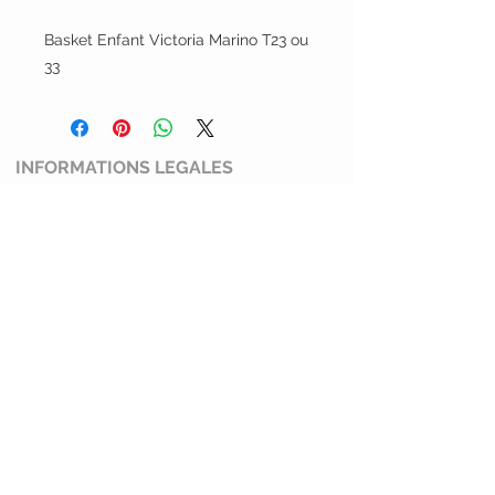
Basket Enfant Victoria Marino T23 ou
33
INFORMATIONS LEGALES
Conditions générales de ventes
Mentions légales et politiques de
confidentialité
Politique de retour
SERVICE CLIENT
Mimi Shoes
13100 Aix en Provence
0769274045