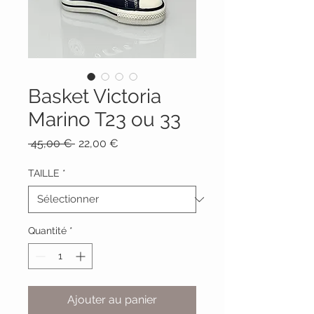
Basket Victoria
Marino T23 ou 33
Prix
Prix
 45,00 € 
22,00 €
original
promotionnel
TAILLE
*
Quantité
*
Ajouter au panier