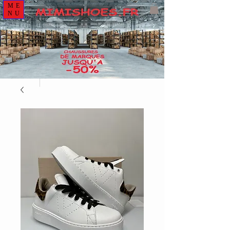
ME
NU