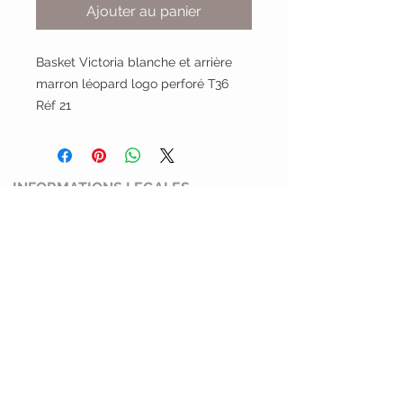
Ajouter au panier
Basket Victoria blanche et arrière
marron léopard logo perforé T36
Réf 21
INFORMATIONS LEGALES
Conditions générales de ventes
Mentions légales et politiques de
confidentialité
Politique de retour
SERVICE CLIENT
Mimi Shoes
13100 Aix en Provence