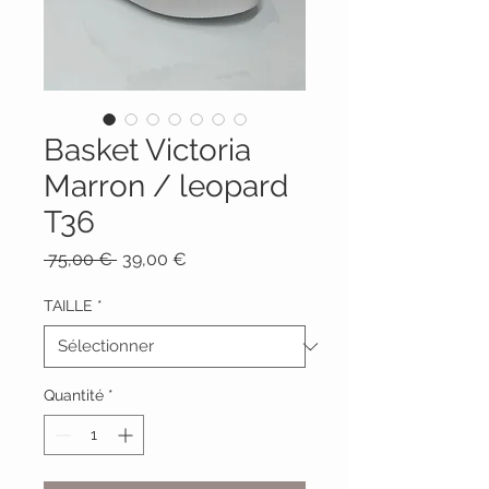
Basket Victoria
Marron / leopard
T36
Prix
Prix
 75,00 € 
39,00 €
original
promotionnel
TAILLE
*
Quantité
*