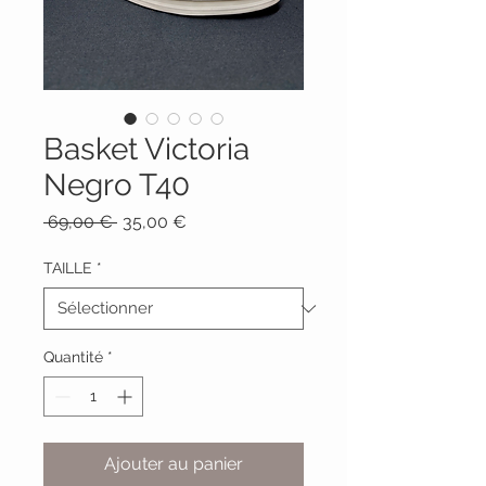
Basket Victoria
Negro T40
Prix
Prix
 69,00 € 
35,00 €
original
promotionnel
TAILLE
*
Quantité
*
Ajouter au panier