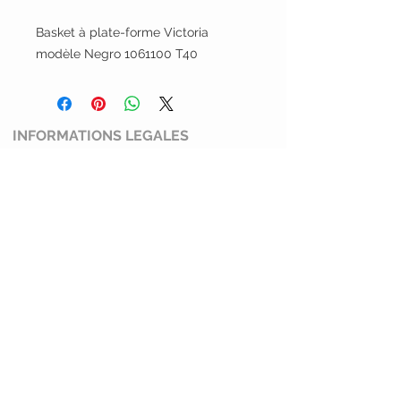
Basket à plate-forme Victoria
modèle Negro 1061100 T40
INFORMATIONS LEGALES
Conditions générales de ventes
Mentions légales et politiques de
confidentialité
Politique de retour
SERVICE CLIENT
Mimi Shoes
13100 Aix en Provence
0769274045