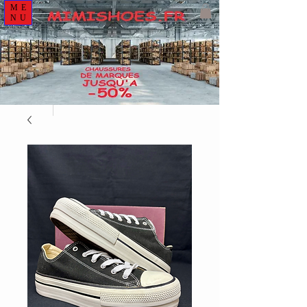
ME
NU