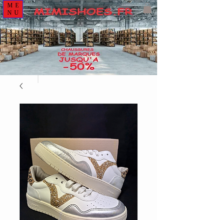
ME
NU