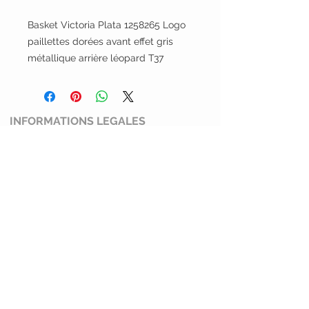
Basket Victoria Plata 1258265 Logo
paillettes dorées avant effet gris
métallique arrière léopard T37
INFORMATIONS LEGALES
Conditions générales de ventes
Mentions légales et politiques de
confidentialité
Politique de retour
SERVICE CLIENT
Mimi Shoes
13100 Aix en Provence