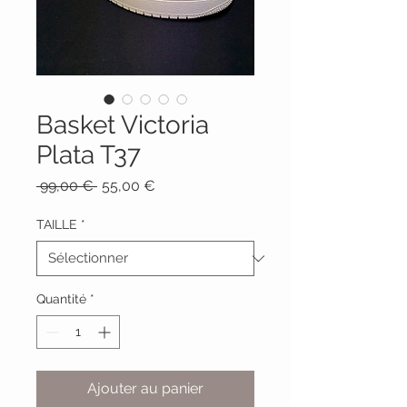
Basket Victoria
Plata T37
Prix
Prix
 99,00 € 
55,00 €
original
promotionnel
TAILLE
*
Quantité
*
Ajouter au panier