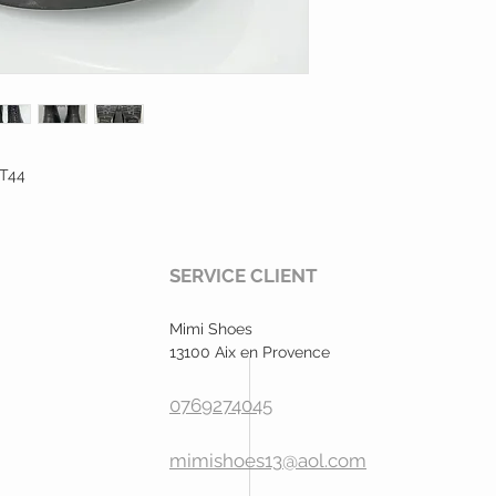
 T44
SERVICE CLIENT
Mimi Shoes
13100 Aix en Provence
0769274045
mimishoes13@aol.com