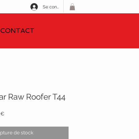
Se connecter
CONTACT
ar Raw Roofer T44
Prix
 €
promotionnel
pture de stock