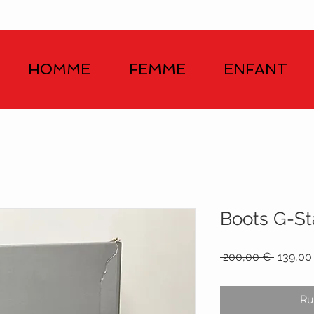
HOMME
FEMME
ENFANT
Boots G-St
Prix
 200,00 € 
139,00
original
Ru