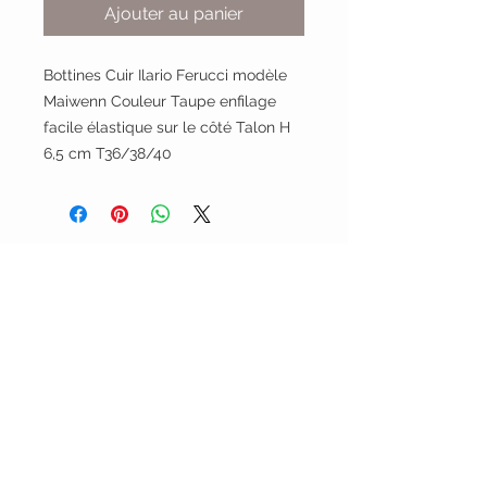
Ajouter au panier
Bottines Cuir Ilario Ferucci modèle
Maiwenn Couleur Taupe enfilage
facile élastique sur le côté Talon H
6,5 cm T36/38/40
INFORMATIONS LEGALES
Conditions générales de ventes
Mentions légales et politiques de
confidentialité
Politique de retour
SERVICE CLIENT
Mimi Shoes