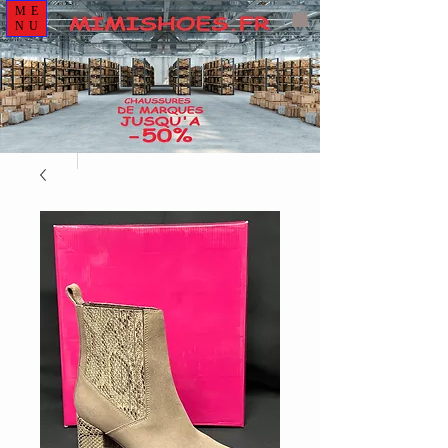
ME
NU