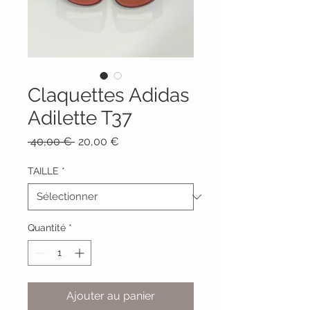
Claquettes Adidas
Adilette T37
Prix
Prix
 40,00 € 
20,00 €
original
promotionnel
TAILLE
*
Quantité
*
Ajouter au panier