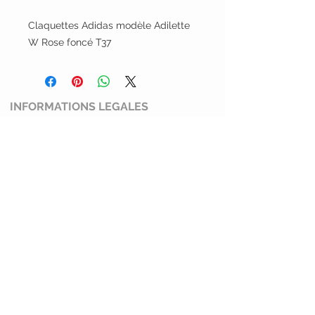
Claquettes Adidas modèle Adilette
W Rose foncé T37
INFORMATIONS LEGALES
Conditions générales de ventes
Mentions légales et politiques de
confidentialité
Politique de retour
SERVICE CLIENT
Mimi Shoes
13100 Aix en Provence
0769274045