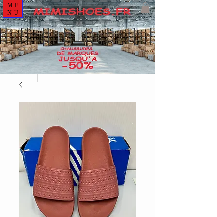
ME
NU