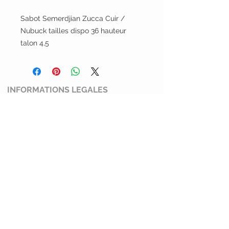
Sabot Semerdjian Zucca Cuir /
Nubuck tailles dispo 36 hauteur
talon 4,5
INFORMATIONS LEGALES
Conditions générales de ventes
Mentions légales et politiques de
confidentialité
Politique de retour
SERVICE CLIENT
Mimi Shoes
13100 Aix en Provence