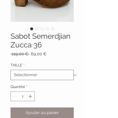
Sabot Semerdjian
Zucca 36
Prix
Prix
 119,00 € 
69,00 €
original
promotionnel
TAILLE
*
Quantité
*
Ajouter au panier