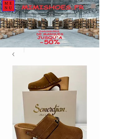
ME
NU