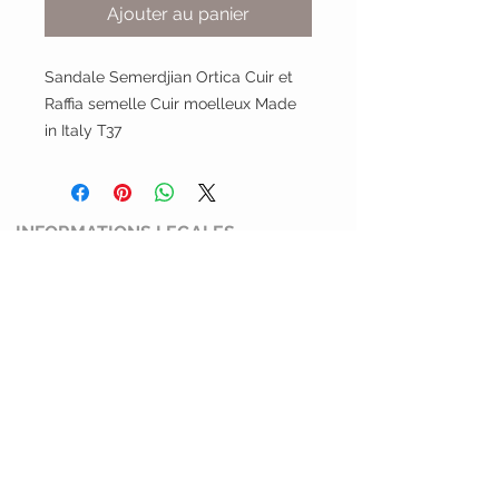
Ajouter au panier
Sandale Semerdjian Ortica Cuir et
Raffia semelle Cuir moelleux Made
in Italy T37
INFORMATIONS LEGALES
Conditions générales de ventes
Mentions légales et politiques de
confidentialité
Politique de retour
SERVICE CLIENT
Mimi Shoes
13100 Aix en Provence