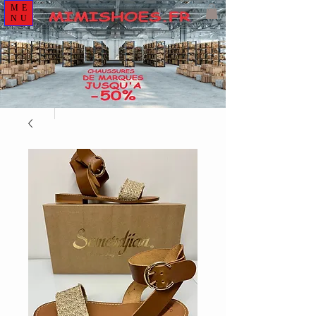
ME
NU