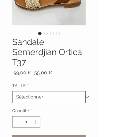
Sandale
Semerdjian Ortica
T37
Prix
Prix
 99,00 € 
55,00 €
original
promotionnel
TAILLE
*
Quantité
*